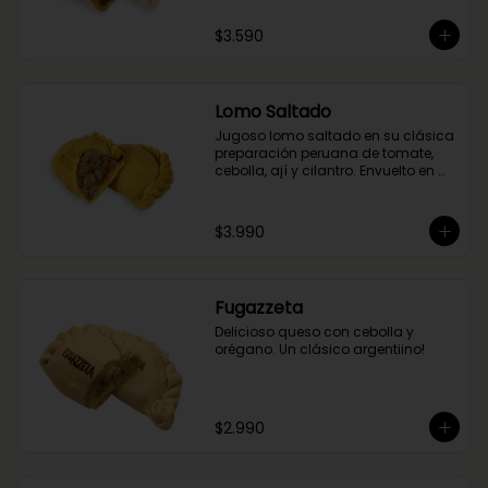
$3.590
Lomo Saltado
Jugoso lomo saltado en su clásica 
preparación peruana de tomate, 
cebolla, ají y cilantro. Envuelto en 
nuestra masa de cúrcuma.
$3.990
Fugazzeta
Delicioso queso con cebolla y 
orégano. Un clásico argentiino!
$2.990