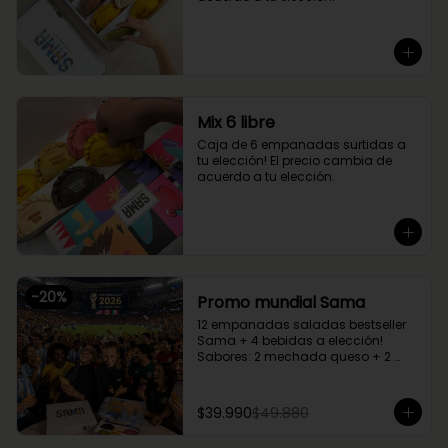
Mix 6 libre
Caja de 6 empanadas surtidas a 
tu elección! El precio cambia de 
acuerdo a tu elección.
-
20
%
Promo mundial Sama
12 empanadas saladas bestseller 
Sama + 4 bebidas a elección!

Sabores: 2 mechada queso + 2 
camarón queso + 2 margherita + 2 
fugazzetta + 2 pino + 2 chupe 
palmitos
$39.990
$49.880