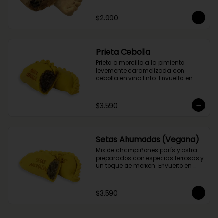
del flambeado con pisco. Obvio 
que no podía faltar la aceituna y el 
$2.990
huevo, porque tradición siempre 
tiene que haber!
Prieta Cebolla
Prieta o morcilla a la pimienta 
levemente caramelizada con 
cebolla en vino tinto. Envuelta en 
masa de cúrcuma.
$3.590
Setas Ahumadas (Vegana)
Mix de champiñones parís y ostra 
preparados con especias terrosas y 
un toque de merkén. Envuelto en 
masa de cúrcuma
$3.590