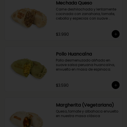
Mechada Queso
Carne deshilachada y lentamente 
cocinada con zanahoria, tomate, 
cebolla y especias con suave 
queso mantecoso. Envuelta en 
masa tradicional suave y crocante.
$3.990
Pollo Huancaína
Pollo desmenuzado aliñado en 
suave salsa peruana huancaína, 
envuelto en masa de espinaca.
$3.590
Margherita (Vegetariana)
Queso, tomate y albahaca envuelto 
en nuestra masa clásica