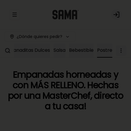
Abrir menu de navegación
Login
¿Dónde quieres pedir?
Empanaditas Dulces
Salsa
Bebestible
Postre
Empanadas horneadas y
con MÁS RELLENO. Hechas
por una MasterChef, directo
a tu casa!