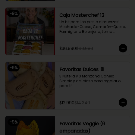
Chupe Palmitos, Pollo Huancaína, y 
nuestras empanaditas dulces más 
pequeñas de Nutella y Manzana 
-
9
%
Caja Masterchef 12
Canela. Perfecto para compartir 
entre 2 o 3!
Un hit para los pres o almuerzos! 
Mechada-Queso, Camarón-Queso, 
Parmigiano Berenjena, Lomo 
Saltado, Chupe Palmitos, Pollo 
Huancaína, Setas Ahumadas, Pino 
Sama, Fugazzeta (Queso con 
$36.990
$40.680
cebolla), Pastel de Choclo (con 
pollo y carne), Nutella y Manzana
-
9
%
Favoritas Dulces 🍫
3 Nutella y 3 Manzana Canela. 
Simple y delicioso para regalar o 
para ti!
$12.990
$14.340
-
9
%
Favoritas Veggie (6
empanadas)