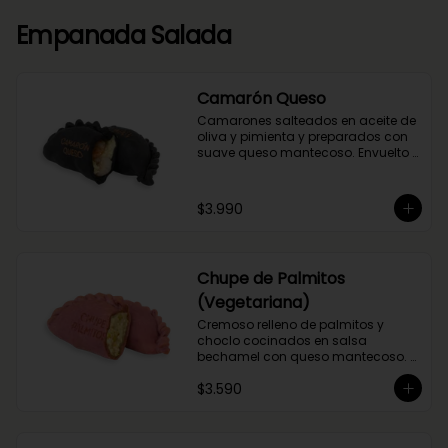
Empanada Salada
Camarón Queso
Camarones salteados en aceite de 
oliva y pimienta y preparados con 
suave queso mantecoso. Envuelto 
en nuestra masa con tinta de 
calamar.
$3.990
Chupe de Palmitos
(Vegetariana)
Cremoso relleno de palmitos y 
choclo cocinados en salsa 
bechamel con queso mantecoso. 
Envuelta en masa de betarraga.
$3.590