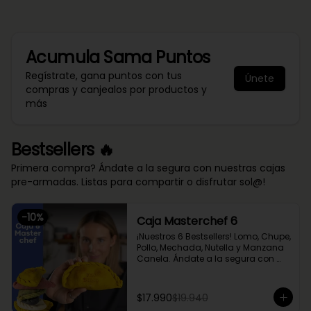
Acumula
Sama Puntos
Regístrate, gana puntos con tus
Únete
compras y canjealos por productos y
más
Bestsellers 🔥
Primera compra? Ándate a la segura con nuestras cajas
pre-armadas. Listas para compartir o disfrutar sol@!
-
10
%
Caja Masterchef 6
¡Nuestros 6 Bestsellers! Lomo, Chupe, 
Pollo, Mechada, Nutella y Manzana 
Canela. Ándate a la segura con 
nuestra caja Masterchef, rellena 
con las 6 favoritas de nuestra chef 
Cami y del público 🔥

$17.990
$19.940
Lomo Saltado, Mechada Queso, 