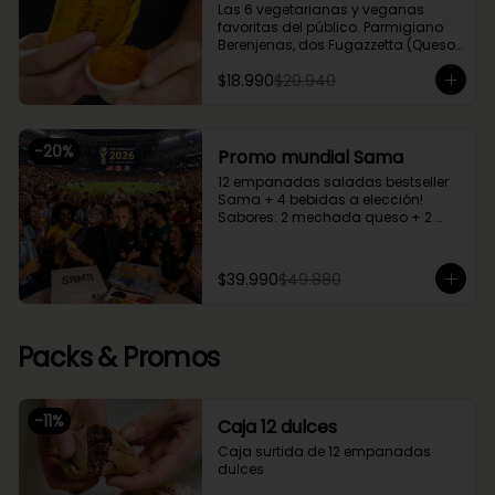
Las 6 vegetarianas y veganas 
favoritas del público. Parmigiano 
Berenjenas, dos Fugazzetta (Queso 
con cebolla), Setas Ahumadas, 
$18.990
$20.940
Chupe Palmitos, Margherita. Una 
caja perfecta para compartir entre 
2 o 3.
-
20
%
Promo mundial Sama
12 empanadas saladas bestseller 
Sama + 4 bebidas a elección!

Sabores: 2 mechada queso + 2 
camarón queso + 2 margherita + 2 
fugazzetta + 2 pino + 2 chupe 
palmitos
$39.990
$49.880
Packs & Promos
-
11
%
Caja 12 dulces
Caja surtida de 12 empanadas 
dulces