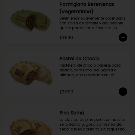
Parmigiano Berenjenas
(Vegetariana)
Berenjenas suavemente cocinadas 
con salsa de tomate y abundante 
queso parmesano. Envuelta en 
masa de espinaca.
$3.590
Pastel de Choclo
Pastelera de choclo casera, pollo 
asado, carne molida jugosa y 
aliñada, con albahaca en un 
relleno cremoso y sabroso.
$2.990
Pino Sama
La clásica de pino pero con nuestro 
sello Sama: jugosa carne molida, 
cebolla bien doradita, un toquecito 
de merkén ahumado y la magia 