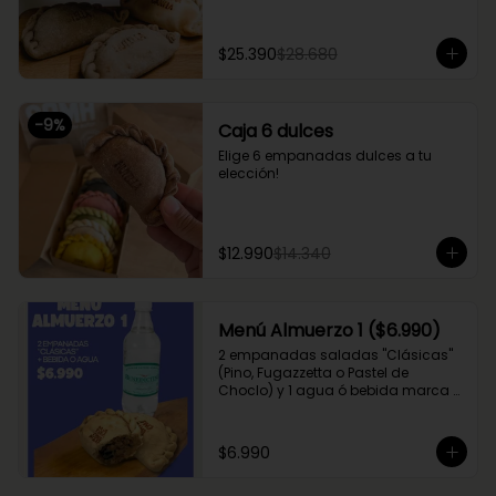
$25.390
$28.680
-
9
%
Caja 6 dulces
Elige 6 empanadas dulces a tu 
elección!
$12.990
$14.340
Menú Almuerzo 1 ($6.990)
2 empanadas saladas "Clásicas" 
(Pino, Fugazzetta o Pastel de 
Choclo) y 1 agua ó bebida marca 
Coca Cola (Sprite, Coca Cola u 
otros)
$6.990