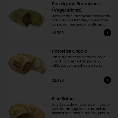
Parmigiano Berenjenas
(Vegetariana)
Berenjenas suavemente cocinadas 
con salsa de tomate y abundante 
queso parmesano. Envuelta en 
masa de espinaca.
$3.590
Pastel de Choclo
Pastelera de choclo casera, pollo 
asado, carne molida jugosa y 
aliñada, con albahaca en un 
relleno cremoso y sabroso.
$2.990
Pino Sama
La clásica de pino pero con nuestro 
sello Sama: jugosa carne molida, 
cebolla bien doradita, un toquecito 
de merkén ahumado y la magia 