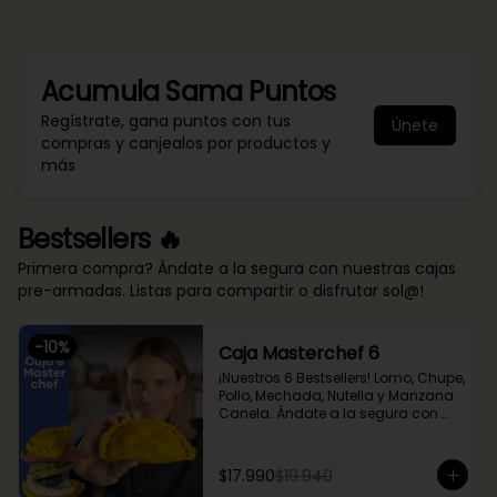
Acumula
Sama Puntos
Regístrate, gana puntos con tus
Únete
compras y canjealos por productos y
más
Bestsellers 🔥
Primera compra? Ándate a la segura con nuestras cajas
pre-armadas. Listas para compartir o disfrutar sol@!
-
10
%
Caja Masterchef 6
¡Nuestros 6 Bestsellers! Lomo, Chupe, 
Pollo, Mechada, Nutella y Manzana 
Canela. Ándate a la segura con 
nuestra caja Masterchef, rellena 
con las 6 favoritas de nuestra chef 
Cami y del público 🔥

$17.990
$19.940
Lomo Saltado, Mechada Queso, 