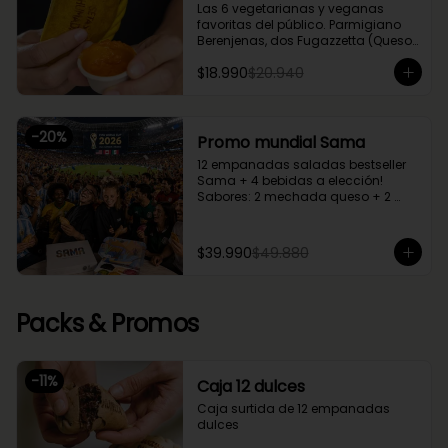
Las 6 vegetarianas y veganas 
favoritas del público. Parmigiano 
Berenjenas, dos Fugazzetta (Queso 
con cebolla), Setas Ahumadas, 
$18.990
$20.940
Chupe Palmitos, Margherita. Una 
caja perfecta para compartir entre 
2 o 3.
-
20
%
Promo mundial Sama
12 empanadas saladas bestseller 
Sama + 4 bebidas a elección!

Sabores: 2 mechada queso + 2 
camarón queso + 2 margherita + 2 
fugazzetta + 2 pino + 2 chupe 
palmitos
$39.990
$49.880
Packs & Promos
-
11
%
Caja 12 dulces
Caja surtida de 12 empanadas 
dulces