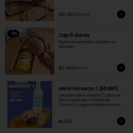
$25.390
$28.680
-
9
%
Caja 6 dulces
Elige 6 empanadas dulces a tu 
elección!
$12.990
$14.340
Menú Almuerzo 1 ($6.990)
2 empanadas saladas "Clásicas" 
(Pino, Fugazzetta o Pastel de 
Choclo) y 1 agua ó bebida marca 
Coca Cola (Sprite, Coca Cola u 
otros)
$6.990