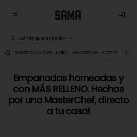
Abrir menu de navegación
Login
¿Dónde quieres pedir?
Empanaditas Dulces
Salsa
Bebestible
Postre
Empanadas horneadas y
con MÁS RELLENO. Hechas
por una MasterChef, directo
a tu casa!