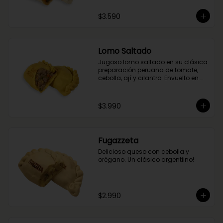
$3.590
Lomo Saltado
Jugoso lomo saltado en su clásica 
preparación peruana de tomate, 
cebolla, ají y cilantro. Envuelto en 
nuestra masa de cúrcuma.
$3.990
Fugazzeta
Delicioso queso con cebolla y 
orégano. Un clásico argentiino!
$2.990