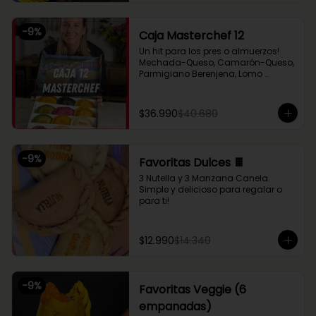
Chupe Palmitos, Pollo Huancaína, y 
nuestras empanaditas dulces más 
pequeñas de Nutella y Manzana 
-
9
%
Caja Masterchef 12
Canela. Perfecto para compartir 
entre 2 o 3!
Un hit para los pres o almuerzos! 
Mechada-Queso, Camarón-Queso, 
Parmigiano Berenjena, Lomo 
Saltado, Chupe Palmitos, Pollo 
Huancaína, Setas Ahumadas, Pino 
Sama, Fugazzeta (Queso con 
$36.990
$40.680
cebolla), Pastel de Choclo (con 
pollo y carne), Nutella y Manzana
-
9
%
Favoritas Dulces 🍫
3 Nutella y 3 Manzana Canela. 
Simple y delicioso para regalar o 
para ti!
$12.990
$14.340
-
9
%
Favoritas Veggie (6
empanadas)