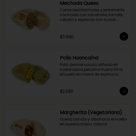
Mechada Queso
Carne deshilachada y lentamente 
cocinada con zanahoria, tomate, 
cebolla y especias con suave 
queso mantecoso. Envuelta en 
masa tradicional suave y crocante.
$3.990
Pollo Huancaína
Pollo desmenuzado aliñado en 
suave salsa peruana huancaína, 
envuelto en masa de espinaca.
$3.590
Margherita (Vegetariana)
Queso, tomate y albahaca envuelto 
en nuestra masa clásica