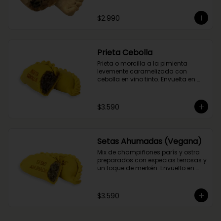
del flambeado con pisco. Obvio 
que no podía faltar la aceituna y el 
$2.990
huevo, porque tradición siempre 
tiene que haber!
Prieta Cebolla
Prieta o morcilla a la pimienta 
levemente caramelizada con 
cebolla en vino tinto. Envuelta en 
masa de cúrcuma.
$3.590
Setas Ahumadas (Vegana)
Mix de champiñones parís y ostra 
preparados con especias terrosas y 
un toque de merkén. Envuelto en 
masa de cúrcuma
$3.590