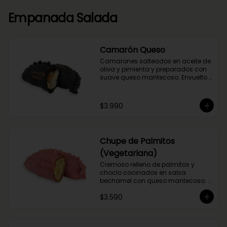
Empanada Salada
Camarón Queso
Camarones salteados en aceite de 
oliva y pimienta y preparados con 
suave queso mantecoso. Envuelto 
en nuestra masa con tinta de 
calamar.
$3.990
Chupe de Palmitos
(Vegetariana)
Cremoso relleno de palmitos y 
choclo cocinados en salsa 
bechamel con queso mantecoso. 
Envuelta en masa de betarraga.
$3.590