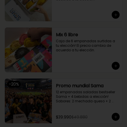
Mix 6 libre
Caja de 6 empanadas surtidas a 
tu elección! El precio cambia de 
acuerdo a tu elección.
-
20
%
Promo mundial Sama
12 empanadas saladas bestseller 
Sama + 4 bebidas a elección!

Sabores: 2 mechada queso + 2 
camarón queso + 2 margherita + 2 
fugazzetta + 2 pino + 2 chupe 
palmitos
$39.990
$49.880