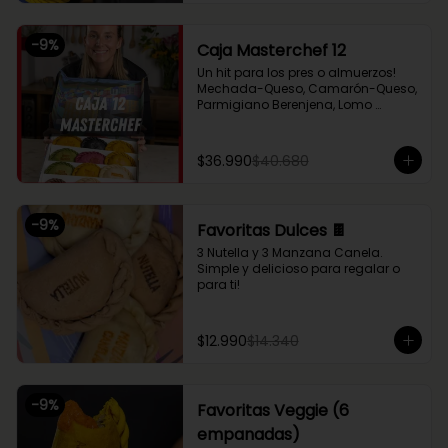
Chupe Palmitos, Pollo Huancaína, y 
nuestras empanaditas dulces más 
pequeñas de Nutella y Manzana 
-
9
%
Caja Masterchef 12
Canela. Perfecto para compartir 
entre 2 o 3!
Un hit para los pres o almuerzos! 
Mechada-Queso, Camarón-Queso, 
Parmigiano Berenjena, Lomo 
Saltado, Chupe Palmitos, Pollo 
Huancaína, Setas Ahumadas, Pino 
Sama, Fugazzeta (Queso con 
$36.990
$40.680
cebolla), Pastel de Choclo (con 
pollo y carne), Nutella y Manzana
-
9
%
Favoritas Dulces 🍫
3 Nutella y 3 Manzana Canela. 
Simple y delicioso para regalar o 
para ti!
$12.990
$14.340
-
9
%
Favoritas Veggie (6
empanadas)