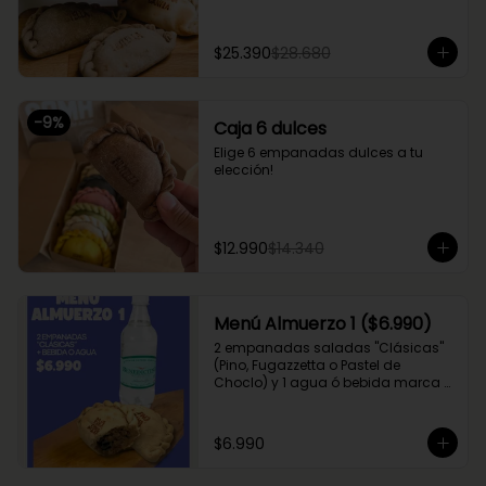
$25.390
$28.680
-
9
%
Caja 6 dulces
Elige 6 empanadas dulces a tu 
elección!
$12.990
$14.340
Menú Almuerzo 1 ($6.990)
2 empanadas saladas "Clásicas" 
(Pino, Fugazzetta o Pastel de 
Choclo) y 1 agua ó bebida marca 
Coca Cola (Sprite, Coca Cola u 
otros)
$6.990