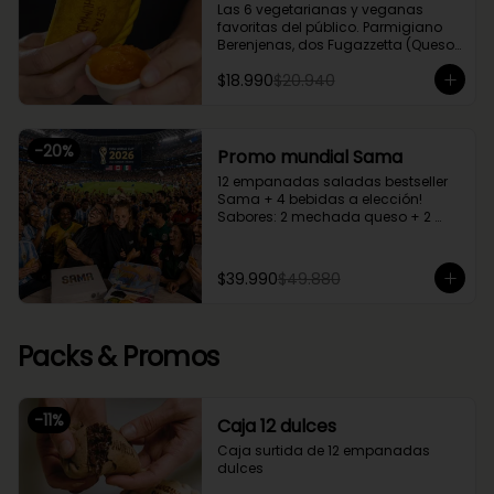
Las 6 vegetarianas y veganas 
favoritas del público. Parmigiano 
Berenjenas, dos Fugazzetta (Queso 
con cebolla), Setas Ahumadas, 
$18.990
$20.940
Chupe Palmitos, Margherita. Una 
caja perfecta para compartir entre 
2 o 3.
-
20
%
Promo mundial Sama
12 empanadas saladas bestseller 
Sama + 4 bebidas a elección!

Sabores: 2 mechada queso + 2 
camarón queso + 2 margherita + 2 
fugazzetta + 2 pino + 2 chupe 
palmitos
$39.990
$49.880
Packs & Promos
-
11
%
Caja 12 dulces
Caja surtida de 12 empanadas 
dulces