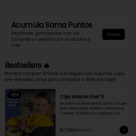
Acumula
Sama Puntos
Regístrate, gana puntos con tus
Únete
compras y canjealos por productos y
más
Bestsellers 🔥
Primera compra? Ándate a la segura con nuestras cajas
pre-armadas. Listas para compartir o disfrutar sol@!
-
10
%
Caja Masterchef 6
¡Nuestros 6 Bestsellers! Lomo, Chupe, 
Pollo, Mechada, Nutella y Manzana 
Canela. Ándate a la segura con 
nuestra caja Masterchef, rellena 
con las 6 favoritas de nuestra chef 
Cami y del público 🔥

$17.990
$19.940
Lomo Saltado, Mechada Queso, 