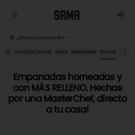
Abrir menu de navegación
Login
¿Dónde quieres pedir?
Empanaditas Dulces
Salsa
Bebestible
Postre
Empanadas horneadas y
con MÁS RELLENO. Hechas
por una MasterChef, directo
a tu casa!