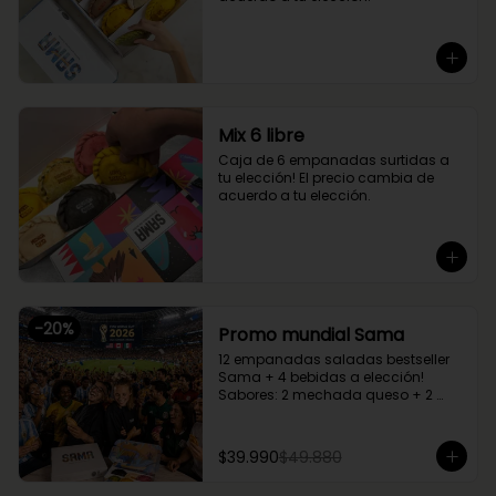
Mix 6 libre
Caja de 6 empanadas surtidas a 
tu elección! El precio cambia de 
acuerdo a tu elección.
-
20
%
Promo mundial Sama
12 empanadas saladas bestseller 
Sama + 4 bebidas a elección!

Sabores: 2 mechada queso + 2 
camarón queso + 2 margherita + 2 
fugazzetta + 2 pino + 2 chupe 
palmitos
$39.990
$49.880