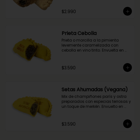
del flambeado con pisco. Obvio 
que no podía faltar la aceituna y el 
$2.990
huevo, porque tradición siempre 
tiene que haber!
Prieta Cebolla
Prieta o morcilla a la pimienta 
levemente caramelizada con 
cebolla en vino tinto. Envuelta en 
masa de cúrcuma.
$3.590
Setas Ahumadas (Vegana)
Mix de champiñones parís y ostra 
preparados con especias terrosas y 
un toque de merkén. Envuelto en 
masa de cúrcuma
$3.590