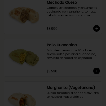
Mechada Queso
Carne deshilachada y lentamente 
cocinada con zanahoria, tomate, 
cebolla y especias con suave 
queso mantecoso. Envuelta en 
masa tradicional suave y crocante.
$3.990
Pollo Huancaína
Pollo desmenuzado aliñado en 
suave salsa peruana huancaína, 
envuelto en masa de espinaca.
$3.590
Margherita (Vegetariana)
Queso, tomate y albahaca envuelto 
en nuestra masa clásica