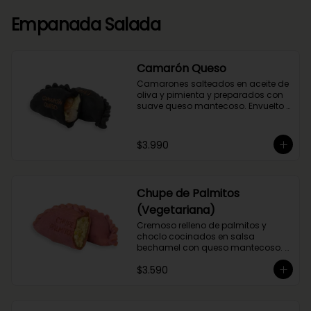
Empanada Salada
Camarón Queso
Camarones salteados en aceite de 
oliva y pimienta y preparados con 
suave queso mantecoso. Envuelto 
en nuestra masa con tinta de 
calamar.
$3.990
Chupe de Palmitos
(Vegetariana)
Cremoso relleno de palmitos y 
choclo cocinados en salsa 
bechamel con queso mantecoso. 
Envuelta en masa de betarraga.
$3.590