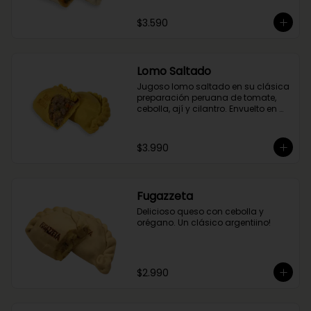
$3.590
Lomo Saltado
Jugoso lomo saltado en su clásica 
preparación peruana de tomate, 
cebolla, ají y cilantro. Envuelto en 
nuestra masa de cúrcuma.
$3.990
Fugazzeta
Delicioso queso con cebolla y 
orégano. Un clásico argentiino!
$2.990