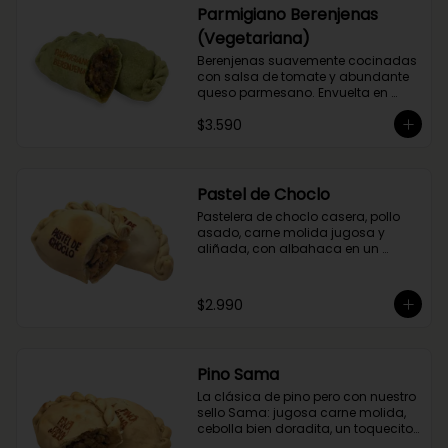
Parmigiano Berenjenas
(Vegetariana)
Berenjenas suavemente cocinadas 
con salsa de tomate y abundante 
queso parmesano. Envuelta en 
masa de espinaca.
$3.590
Pastel de Choclo
Pastelera de choclo casera, pollo 
asado, carne molida jugosa y 
aliñada, con albahaca en un 
relleno cremoso y sabroso.
$2.990
Pino Sama
La clásica de pino pero con nuestro 
sello Sama: jugosa carne molida, 
cebolla bien doradita, un toquecito 
de merkén ahumado y la magia 