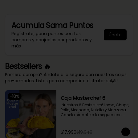
Acumula
Sama Puntos
Regístrate, gana puntos con tus
Únete
compras y canjealos por productos y
más
Bestsellers 🔥
Primera compra? Ándate a la segura con nuestras cajas
pre-armadas. Listas para compartir o disfrutar sol@!
-
10
%
Caja Masterchef 6
¡Nuestros 6 Bestsellers! Lomo, Chupe, 
Pollo, Mechada, Nutella y Manzana 
Canela. Ándate a la segura con 
nuestra caja Masterchef, rellena 
con las 6 favoritas de nuestra chef 
Cami y del público 🔥

$17.990
$19.940
Lomo Saltado, Mechada Queso, 