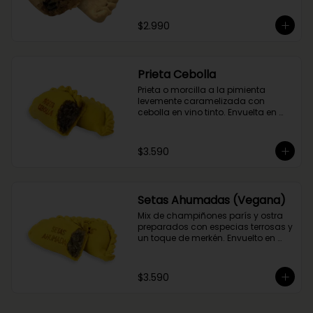
del flambeado con pisco. Obvio 
que no podía faltar la aceituna y el 
$2.990
huevo, porque tradición siempre 
tiene que haber!
Prieta Cebolla
Prieta o morcilla a la pimienta 
levemente caramelizada con 
cebolla en vino tinto. Envuelta en 
masa de cúrcuma.
$3.590
Setas Ahumadas (Vegana)
Mix de champiñones parís y ostra 
preparados con especias terrosas y 
un toque de merkén. Envuelto en 
masa de cúrcuma
$3.590