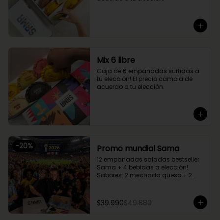
Mix 6 libre
Caja de 6 empanadas surtidas a 
tu elección! El precio cambia de 
acuerdo a tu elección.
-
20
%
Promo mundial Sama
12 empanadas saladas bestseller 
Sama + 4 bebidas a elección!

Sabores: 2 mechada queso + 2 
camarón queso + 2 margherita + 2 
fugazzetta + 2 pino + 2 chupe 
palmitos
$39.990
$49.880