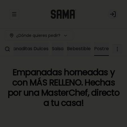
Abrir menu de navegación
Login
¿Dónde quieres pedir?
Empanaditas Dulces
Salsa
Bebestible
Postre
Empanadas horneadas y
con MÁS RELLENO. Hechas
por una MasterChef, directo
a tu casa!