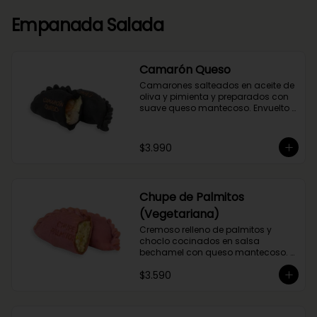
Empanada Salada
Camarón Queso
Camarones salteados en aceite de 
oliva y pimienta y preparados con 
suave queso mantecoso. Envuelto 
en nuestra masa con tinta de 
calamar.
$3.990
Chupe de Palmitos
(Vegetariana)
Cremoso relleno de palmitos y 
choclo cocinados en salsa 
bechamel con queso mantecoso. 
Envuelta en masa de betarraga.
$3.590