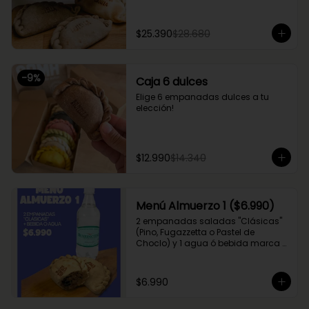
$25.390
$28.680
-
9
%
Caja 6 dulces
Elige 6 empanadas dulces a tu 
elección!
$12.990
$14.340
Menú Almuerzo 1 ($6.990)
2 empanadas saladas "Clásicas" 
(Pino, Fugazzetta o Pastel de 
Choclo) y 1 agua ó bebida marca 
Coca Cola (Sprite, Coca Cola u 
otros)
$6.990