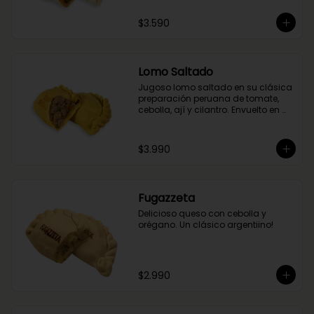
$3.590
Lomo Saltado
Jugoso lomo saltado en su clásica 
preparación peruana de tomate, 
cebolla, ají y cilantro. Envuelto en 
nuestra masa de cúrcuma.
$3.990
Fugazzeta
Delicioso queso con cebolla y 
orégano. Un clásico argentiino!
$2.990