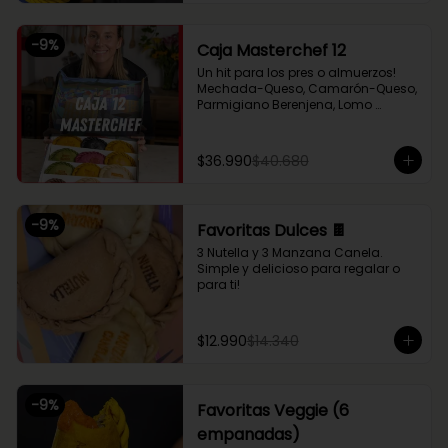
Chupe Palmitos, Pollo Huancaína, y 
nuestras empanaditas dulces más 
pequeñas de Nutella y Manzana 
-
9
%
Caja Masterchef 12
Canela. Perfecto para compartir 
entre 2 o 3!
Un hit para los pres o almuerzos! 
Mechada-Queso, Camarón-Queso, 
Parmigiano Berenjena, Lomo 
Saltado, Chupe Palmitos, Pollo 
Huancaína, Setas Ahumadas, Pino 
Sama, Fugazzeta (Queso con 
$36.990
$40.680
cebolla), Pastel de Choclo (con 
pollo y carne), Nutella y Manzana
-
9
%
Favoritas Dulces 🍫
3 Nutella y 3 Manzana Canela. 
Simple y delicioso para regalar o 
para ti!
$12.990
$14.340
-
9
%
Favoritas Veggie (6
empanadas)