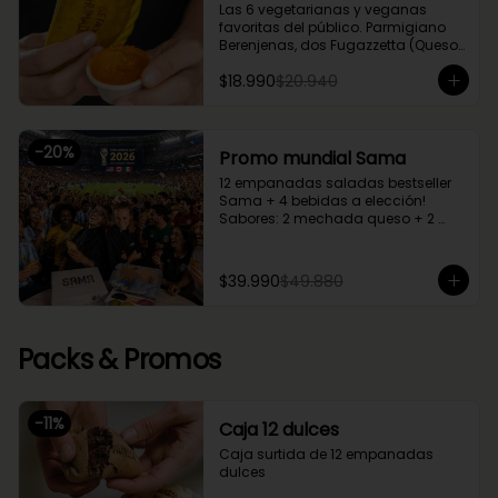
Las 6 vegetarianas y veganas 
favoritas del público. Parmigiano 
Berenjenas, dos Fugazzetta (Queso 
con cebolla), Setas Ahumadas, 
$18.990
$20.940
Chupe Palmitos, Margherita. Una 
caja perfecta para compartir entre 
2 o 3.
-
20
%
Promo mundial Sama
12 empanadas saladas bestseller 
Sama + 4 bebidas a elección!

Sabores: 2 mechada queso + 2 
camarón queso + 2 margherita + 2 
fugazzetta + 2 pino + 2 chupe 
palmitos
$39.990
$49.880
Packs & Promos
-
11
%
Caja 12 dulces
Caja surtida de 12 empanadas 
dulces