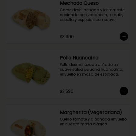
Mechada Queso
Carne deshilachada y lentamente 
cocinada con zanahoria, tomate, 
cebolla y especias con suave 
queso mantecoso. Envuelta en 
masa tradicional suave y crocante.
$3.990
Pollo Huancaína
Pollo desmenuzado aliñado en 
suave salsa peruana huancaína, 
envuelto en masa de espinaca.
$3.590
Margherita (Vegetariana)
Queso, tomate y albahaca envuelto 
en nuestra masa clásica