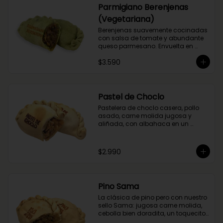
Parmigiano Berenjenas
(Vegetariana)
Berenjenas suavemente cocinadas 
con salsa de tomate y abundante 
queso parmesano. Envuelta en 
masa de espinaca.
$3.590
Pastel de Choclo
Pastelera de choclo casera, pollo 
asado, carne molida jugosa y 
aliñada, con albahaca en un 
relleno cremoso y sabroso.
$2.990
Pino Sama
La clásica de pino pero con nuestro 
sello Sama: jugosa carne molida, 
cebolla bien doradita, un toquecito 
de merkén ahumado y la magia 