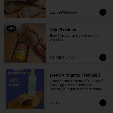
$25.390
$28.680
-
9
%
Caja 6 dulces
Elige 6 empanadas dulces a tu 
elección!
$12.990
$14.340
Menú Almuerzo 1 ($6.990)
2 empanadas saladas "Clásicas" 
(Pino, Fugazzetta o Pastel de 
Choclo) y 1 agua ó bebida marca 
Coca Cola (Sprite, Coca Cola u 
otros)
$6.990