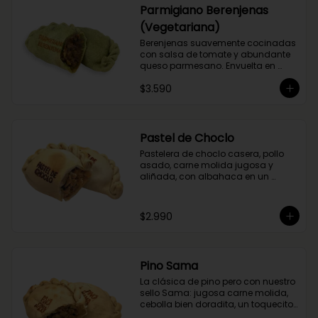
Parmigiano Berenjenas
(Vegetariana)
Berenjenas suavemente cocinadas 
con salsa de tomate y abundante 
queso parmesano. Envuelta en 
masa de espinaca.
$3.590
Pastel de Choclo
Pastelera de choclo casera, pollo 
asado, carne molida jugosa y 
aliñada, con albahaca en un 
relleno cremoso y sabroso.
$2.990
Pino Sama
La clásica de pino pero con nuestro 
sello Sama: jugosa carne molida, 
cebolla bien doradita, un toquecito 
de merkén ahumado y la magia 