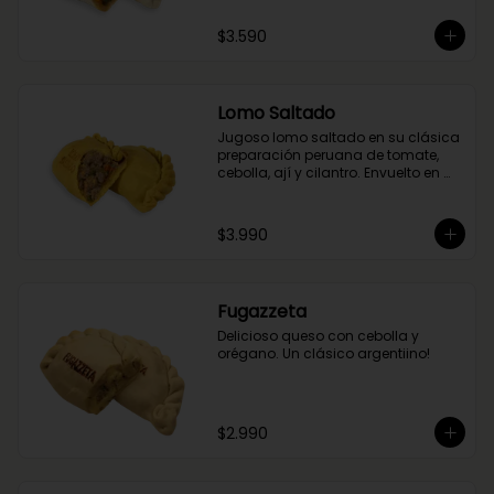
$3.590
Lomo Saltado
Jugoso lomo saltado en su clásica 
preparación peruana de tomate, 
cebolla, ají y cilantro. Envuelto en 
nuestra masa de cúrcuma.
$3.990
Fugazzeta
Delicioso queso con cebolla y 
orégano. Un clásico argentiino!
$2.990