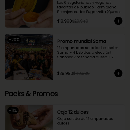
Las 6 vegetarianas y veganas 
favoritas del público. Parmigiano 
Berenjenas, dos Fugazzetta (Queso 
con cebolla), Setas Ahumadas, 
$18.990
$20.940
Chupe Palmitos, Margherita. Una 
caja perfecta para compartir entre 
2 o 3.
-
20
%
Promo mundial Sama
12 empanadas saladas bestseller 
Sama + 4 bebidas a elección!

Sabores: 2 mechada queso + 2 
camarón queso + 2 margherita + 2 
fugazzetta + 2 pino + 2 chupe 
palmitos
$39.990
$49.880
Packs & Promos
-
11
%
Caja 12 dulces
Caja surtida de 12 empanadas 
dulces