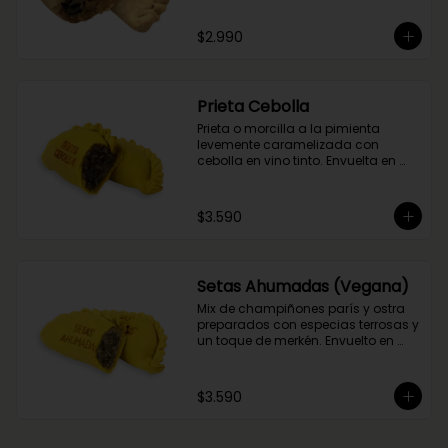
del flambeado con pisco. Obvio 
que no podía faltar la aceituna y el 
$2.990
huevo, porque tradición siempre 
tiene que haber!
Prieta Cebolla
Prieta o morcilla a la pimienta 
levemente caramelizada con 
cebolla en vino tinto. Envuelta en 
masa de cúrcuma.
$3.590
Setas Ahumadas (Vegana)
Mix de champiñones parís y ostra 
preparados con especias terrosas y 
un toque de merkén. Envuelto en 
masa de cúrcuma
$3.590