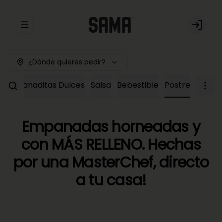
Abrir menu de navegación
Login
¿Dónde quieres pedir?
Empanaditas Dulces
Salsa
Bebestible
Postre
Empanadas horneadas y
con MÁS RELLENO. Hechas
por una MasterChef, directo
a tu casa!