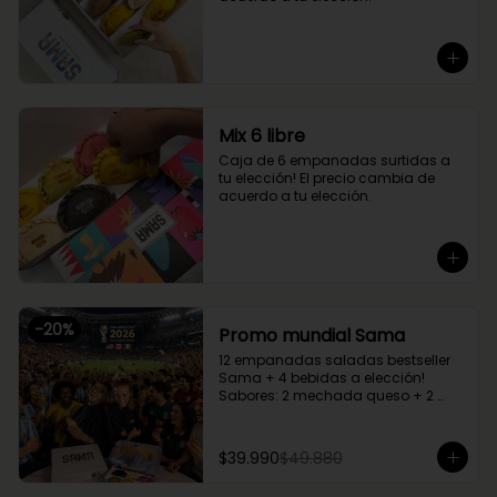
Mix 6 libre
Caja de 6 empanadas surtidas a 
tu elección! El precio cambia de 
acuerdo a tu elección.
-
20
%
Promo mundial Sama
12 empanadas saladas bestseller 
Sama + 4 bebidas a elección!

Sabores: 2 mechada queso + 2 
camarón queso + 2 margherita + 2 
fugazzetta + 2 pino + 2 chupe 
palmitos
$39.990
$49.880