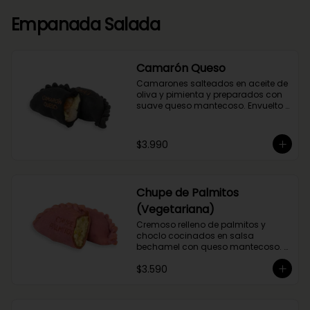
Empanada Salada
Camarón Queso
Camarones salteados en aceite de 
oliva y pimienta y preparados con 
suave queso mantecoso. Envuelto 
en nuestra masa con tinta de 
calamar.
$3.990
Chupe de Palmitos
(Vegetariana)
Cremoso relleno de palmitos y 
choclo cocinados en salsa 
bechamel con queso mantecoso. 
Envuelta en masa de betarraga.
$3.590