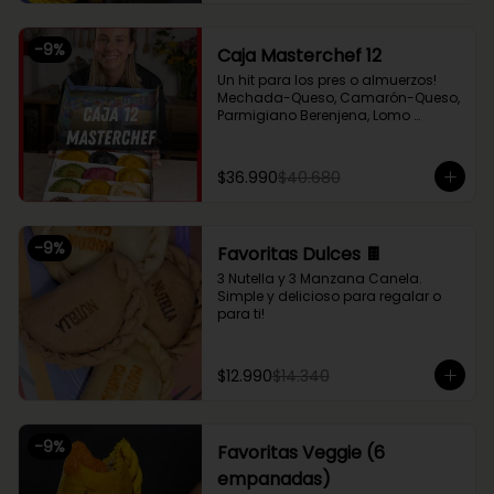
Chupe Palmitos, Pollo Huancaína, y 
nuestras empanaditas dulces más 
pequeñas de Nutella y Manzana 
-
9
%
Caja Masterchef 12
Canela. Perfecto para compartir 
entre 2 o 3!
Un hit para los pres o almuerzos! 
Mechada-Queso, Camarón-Queso, 
Parmigiano Berenjena, Lomo 
Saltado, Chupe Palmitos, Pollo 
Huancaína, Setas Ahumadas, Pino 
Sama, Fugazzeta (Queso con 
$36.990
$40.680
cebolla), Pastel de Choclo (con 
pollo y carne), Nutella y Manzana
-
9
%
Favoritas Dulces 🍫
3 Nutella y 3 Manzana Canela. 
Simple y delicioso para regalar o 
para ti!
$12.990
$14.340
-
9
%
Favoritas Veggie (6
empanadas)