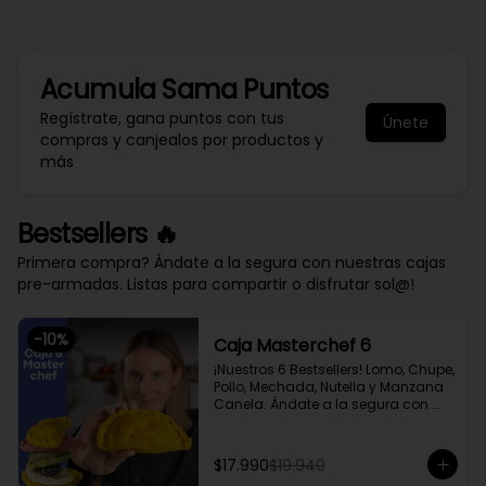
Acumula
Sama Puntos
Regístrate, gana puntos con tus
Únete
compras y canjealos por productos y
más
Bestsellers 🔥
Primera compra? Ándate a la segura con nuestras cajas
pre-armadas. Listas para compartir o disfrutar sol@!
-
10
%
Caja Masterchef 6
¡Nuestros 6 Bestsellers! Lomo, Chupe, 
Pollo, Mechada, Nutella y Manzana 
Canela. Ándate a la segura con 
nuestra caja Masterchef, rellena 
con las 6 favoritas de nuestra chef 
Cami y del público 🔥

$17.990
$19.940
Lomo Saltado, Mechada Queso, 