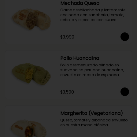
Mechada Queso
Carne deshilachada y lentamente 
cocinada con zanahoria, tomate, 
cebolla y especias con suave 
queso mantecoso. Envuelta en 
masa tradicional suave y crocante.
$3.990
Pollo Huancaína
Pollo desmenuzado aliñado en 
suave salsa peruana huancaína, 
envuelto en masa de espinaca.
$3.590
Margherita (Vegetariana)
Queso, tomate y albahaca envuelto 
en nuestra masa clásica