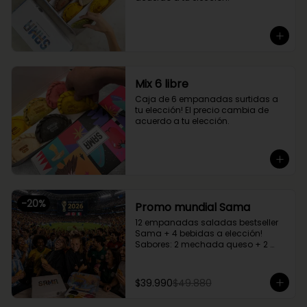
Mix 6 libre
Caja de 6 empanadas surtidas a 
tu elección! El precio cambia de 
acuerdo a tu elección.
-
20
%
Promo mundial Sama
12 empanadas saladas bestseller 
Sama + 4 bebidas a elección!

Sabores: 2 mechada queso + 2 
camarón queso + 2 margherita + 2 
fugazzetta + 2 pino + 2 chupe 
palmitos
$39.990
$49.880