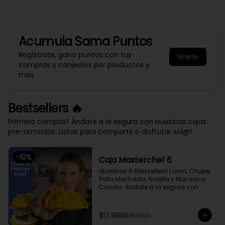
Acumula
Sama Puntos
Regístrate, gana puntos con tus
Únete
compras y canjealos por productos y
más
Bestsellers 🔥
Primera compra? Ándate a la segura con nuestras cajas
pre-armadas. Listas para compartir o disfrutar sol@!
-
10
%
Caja Masterchef 6
¡Nuestros 6 Bestsellers! Lomo, Chupe, 
Pollo, Mechada, Nutella y Manzana 
Canela. Ándate a la segura con 
nuestra caja Masterchef, rellena 
con las 6 favoritas de nuestra chef 
Cami y del público 🔥

$17.990
$19.940
Lomo Saltado, Mechada Queso, 