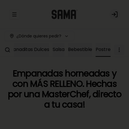
Abrir menu de navegación
Login
¿Dónde quieres pedir?
Empanaditas Dulces
Salsa
Bebestible
Postre
Empanadas horneadas y
con MÁS RELLENO. Hechas
por una MasterChef, directo
a tu casa!