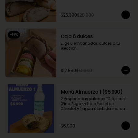
$25.390
$28.680
-
9
%
Caja 6 dulces
Elige 6 empanadas dulces a tu 
elección!
$12.990
$14.340
Menú Almuerzo 1 ($6.990)
2 empanadas saladas "Clásicas" 
(Pino, Fugazzetta o Pastel de 
Choclo) y 1 agua ó bebida marca 
Coca Cola (Sprite, Coca Cola u 
otros)
$6.990