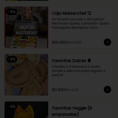
Chupe Palmitos, Pollo Huancaína, y 
nuestras empanaditas dulces más 
pequeñas de Nutella y Manzana 
-
9
%
Caja Masterchef 12
Canela. Perfecto para compartir 
entre 2 o 3!
Un hit para los pres o almuerzos! 
Mechada-Queso, Camarón-Queso, 
Parmigiano Berenjena, Lomo 
Saltado, Chupe Palmitos, Pollo 
Huancaína, Setas Ahumadas, Pino 
Sama, Fugazzeta (Queso con 
$36.990
$40.680
cebolla), Pastel de Choclo (con 
pollo y carne), Nutella y Manzana
-
9
%
Favoritas Dulces 🍫
3 Nutella y 3 Manzana Canela. 
Simple y delicioso para regalar o 
para ti!
$12.990
$14.340
-
9
%
Favoritas Veggie (6
empanadas)