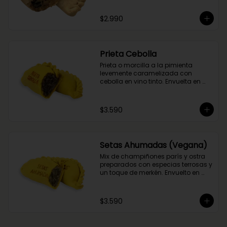
del flambeado con pisco. Obvio 
que no podía faltar la aceituna y el 
$2.990
huevo, porque tradición siempre 
tiene que haber!
Prieta Cebolla
Prieta o morcilla a la pimienta 
levemente caramelizada con 
cebolla en vino tinto. Envuelta en 
masa de cúrcuma.
$3.590
Setas Ahumadas (Vegana)
Mix de champiñones parís y ostra 
preparados con especias terrosas y 
un toque de merkén. Envuelto en 
masa de cúrcuma
$3.590