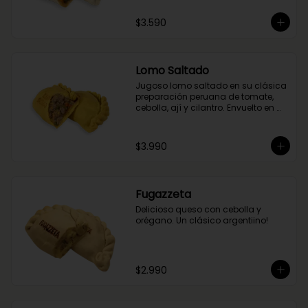
$3.590
Lomo Saltado
Jugoso lomo saltado en su clásica 
preparación peruana de tomate, 
cebolla, ají y cilantro. Envuelto en 
nuestra masa de cúrcuma.
$3.990
Fugazzeta
Delicioso queso con cebolla y 
orégano. Un clásico argentiino!
$2.990