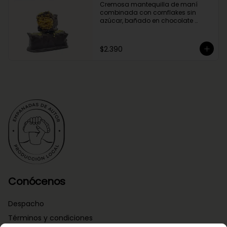
Cremosa mantequilla de maní 
combinada con cornflakes sin 
azúcar, bañado en chocolate 
negro.
$2.390
Conócenos
Despacho
Términos y condiciones