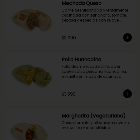
Mechada Queso
Carne deshilachada y lentamente 
cocinada con zanahoria, tomate, 
cebolla y especias con suave 
queso mantecoso. Envuelta en 
masa tradicional suave y crocante.
$3.990
Pollo Huancaína
Pollo desmenuzado aliñado en 
suave salsa peruana huancaína, 
envuelto en masa de espinaca.
$3.590
Margherita (Vegetariana)
Queso, tomate y albahaca envuelto 
en nuestra masa clásica