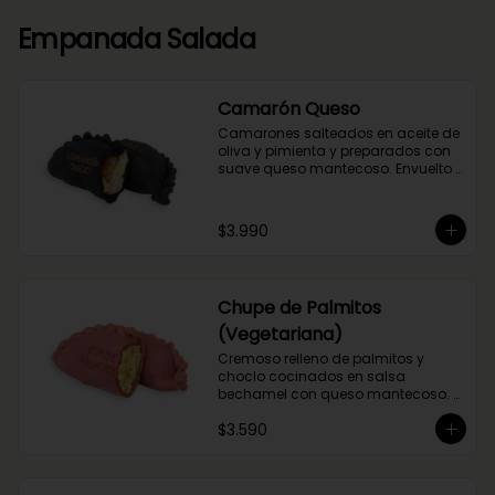
Empanada Salada
Camarón Queso
Camarones salteados en aceite de 
oliva y pimienta y preparados con 
suave queso mantecoso. Envuelto 
en nuestra masa con tinta de 
calamar.
$3.990
Chupe de Palmitos
(Vegetariana)
Cremoso relleno de palmitos y 
choclo cocinados en salsa 
bechamel con queso mantecoso. 
Envuelta en masa de betarraga.
$3.590