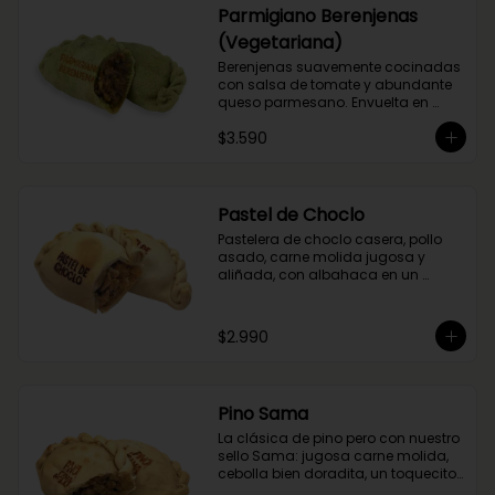
Parmigiano Berenjenas
(Vegetariana)
Berenjenas suavemente cocinadas 
con salsa de tomate y abundante 
queso parmesano. Envuelta en 
masa de espinaca.
$3.590
Pastel de Choclo
Pastelera de choclo casera, pollo 
asado, carne molida jugosa y 
aliñada, con albahaca en un 
relleno cremoso y sabroso.
$2.990
Pino Sama
La clásica de pino pero con nuestro 
sello Sama: jugosa carne molida, 
cebolla bien doradita, un toquecito 
de merkén ahumado y la magia 