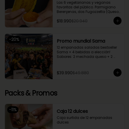
Las 6 vegetarianas y veganas 
favoritas del público. Parmigiano 
Berenjenas, dos Fugazzetta (Queso 
con cebolla), Setas Ahumadas, 
$18.990
$20.940
Chupe Palmitos, Margherita. Una 
caja perfecta para compartir entre 
2 o 3.
-
20
%
Promo mundial Sama
12 empanadas saladas bestseller 
Sama + 4 bebidas a elección!

Sabores: 2 mechada queso + 2 
camarón queso + 2 margherita + 2 
fugazzetta + 2 pino + 2 chupe 
palmitos
$39.990
$49.880
Packs & Promos
-
11
%
Caja 12 dulces
Caja surtida de 12 empanadas 
dulces