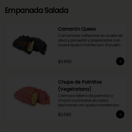
Empanada Salada
Camarón Queso
Camarones salteados en aceite de 
oliva y pimienta y preparados con 
suave queso mantecoso. Envuelto 
en nuestra masa con tinta de 
calamar.
$3.990
Chupe de Palmitos
(Vegetariana)
Cremoso relleno de palmitos y 
choclo cocinados en salsa 
bechamel con queso mantecoso. 
Envuelta en masa de betarraga.
$3.590