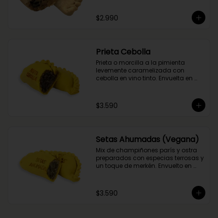
del flambeado con pisco. Obvio 
que no podía faltar la aceituna y el 
$2.990
huevo, porque tradición siempre 
tiene que haber!
Prieta Cebolla
Prieta o morcilla a la pimienta 
levemente caramelizada con 
cebolla en vino tinto. Envuelta en 
masa de cúrcuma.
$3.590
Setas Ahumadas (Vegana)
Mix de champiñones parís y ostra 
preparados con especias terrosas y 
un toque de merkén. Envuelto en 
masa de cúrcuma
$3.590