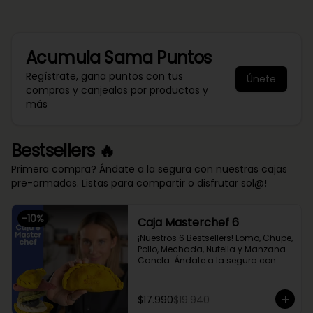
Acumula
Sama Puntos
Regístrate, gana puntos con tus
Únete
compras y canjealos por productos y
más
Bestsellers 🔥
Primera compra? Ándate a la segura con nuestras cajas
pre-armadas. Listas para compartir o disfrutar sol@!
-
10
%
Caja Masterchef 6
¡Nuestros 6 Bestsellers! Lomo, Chupe, 
Pollo, Mechada, Nutella y Manzana 
Canela. Ándate a la segura con 
nuestra caja Masterchef, rellena 
con las 6 favoritas de nuestra chef 
Cami y del público 🔥

$17.990
$19.940
Lomo Saltado, Mechada Queso, 