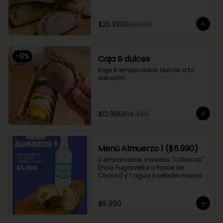
$25.390
$28.680
-
9
%
Caja 6 dulces
Elige 6 empanadas dulces a tu 
elección!
$12.990
$14.340
Menú Almuerzo 1 ($6.990)
2 empanadas saladas "Clásicas" 
(Pino, Fugazzetta o Pastel de 
Choclo) y 1 agua ó bebida marca 
Coca Cola (Sprite, Coca Cola u 
otros)
$6.990