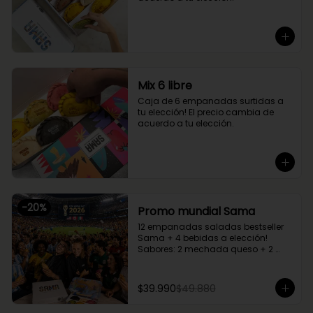
Mix 6 libre
Caja de 6 empanadas surtidas a 
tu elección! El precio cambia de 
acuerdo a tu elección.
-
20
%
Promo mundial Sama
12 empanadas saladas bestseller 
Sama + 4 bebidas a elección!

Sabores: 2 mechada queso + 2 
camarón queso + 2 margherita + 2 
fugazzetta + 2 pino + 2 chupe 
palmitos
$39.990
$49.880