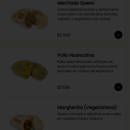
Mechada Queso
Carne deshilachada y lentamente 
cocinada con zanahoria, tomate, 
cebolla y especias con suave 
queso mantecoso. Envuelta en 
masa tradicional suave y crocante.
$3.990
Pollo Huancaína
Pollo desmenuzado aliñado en 
suave salsa peruana huancaína, 
envuelto en masa de espinaca.
$3.590
Margherita (Vegetariana)
Queso, tomate y albahaca envuelto 
en nuestra masa clásica