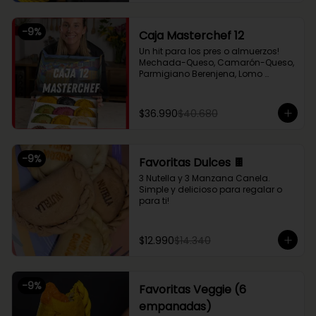
Chupe Palmitos, Pollo Huancaína, y 
nuestras empanaditas dulces más 
pequeñas de Nutella y Manzana 
-
9
%
Caja Masterchef 12
Canela. Perfecto para compartir 
entre 2 o 3!
Un hit para los pres o almuerzos! 
Mechada-Queso, Camarón-Queso, 
Parmigiano Berenjena, Lomo 
Saltado, Chupe Palmitos, Pollo 
Huancaína, Setas Ahumadas, Pino 
Sama, Fugazzeta (Queso con 
$36.990
$40.680
cebolla), Pastel de Choclo (con 
pollo y carne), Nutella y Manzana
-
9
%
Favoritas Dulces 🍫
3 Nutella y 3 Manzana Canela. 
Simple y delicioso para regalar o 
para ti!
$12.990
$14.340
-
9
%
Favoritas Veggie (6
empanadas)