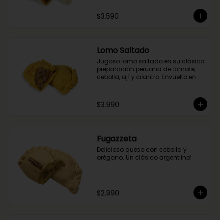
$3.590
Lomo Saltado
Jugoso lomo saltado en su clásica 
preparación peruana de tomate, 
cebolla, ají y cilantro. Envuelto en 
nuestra masa de cúrcuma.
$3.990
Fugazzeta
Delicioso queso con cebolla y 
orégano. Un clásico argentiino!
$2.990