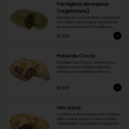
Parmigiano Berenjenas
(Vegetariana)
Berenjenas suavemente cocinadas 
con salsa de tomate y abundante 
queso parmesano. Envuelta en 
masa de espinaca.
$3.590
Pastel de Choclo
Pastelera de choclo casera, pollo 
asado, carne molida jugosa y 
aliñada, con albahaca en un 
relleno cremoso y sabroso.
$2.990
Pino Sama
La clásica de pino pero con nuestro 
sello Sama: jugosa carne molida, 
cebolla bien doradita, un toquecito 
de merkén ahumado y la magia 