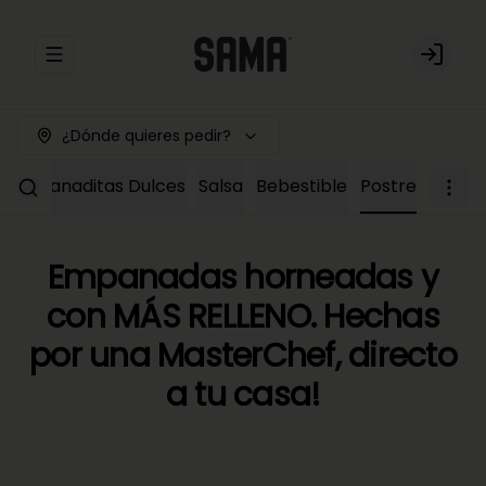
Abrir menu de navegación
Login
¿Dónde quieres pedir?
Empanaditas Dulces
Salsa
Bebestible
Postre
Empanadas horneadas y
con MÁS RELLENO. Hechas
por una MasterChef, directo
a tu casa!