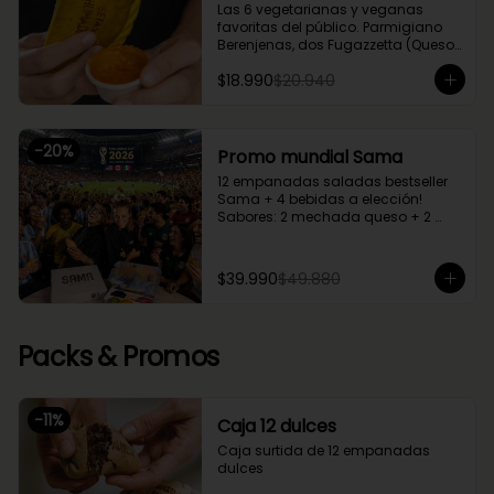
Las 6 vegetarianas y veganas 
favoritas del público. Parmigiano 
Berenjenas, dos Fugazzetta (Queso 
con cebolla), Setas Ahumadas, 
$18.990
$20.940
Chupe Palmitos, Margherita. Una 
caja perfecta para compartir entre 
2 o 3.
-
20
%
Promo mundial Sama
12 empanadas saladas bestseller 
Sama + 4 bebidas a elección!

Sabores: 2 mechada queso + 2 
camarón queso + 2 margherita + 2 
fugazzetta + 2 pino + 2 chupe 
palmitos
$39.990
$49.880
Packs & Promos
-
11
%
Caja 12 dulces
Caja surtida de 12 empanadas 
dulces