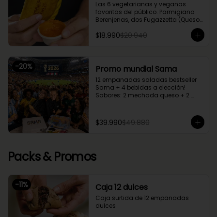
Las 6 vegetarianas y veganas 
favoritas del público. Parmigiano 
Berenjenas, dos Fugazzetta (Queso 
con cebolla), Setas Ahumadas, 
$18.990
$20.940
Chupe Palmitos, Margherita. Una 
caja perfecta para compartir entre 
2 o 3.
-
20
%
Promo mundial Sama
12 empanadas saladas bestseller 
Sama + 4 bebidas a elección!

Sabores: 2 mechada queso + 2 
camarón queso + 2 margherita + 2 
fugazzetta + 2 pino + 2 chupe 
palmitos
$39.990
$49.880
Packs & Promos
-
11
%
Caja 12 dulces
Caja surtida de 12 empanadas 
dulces