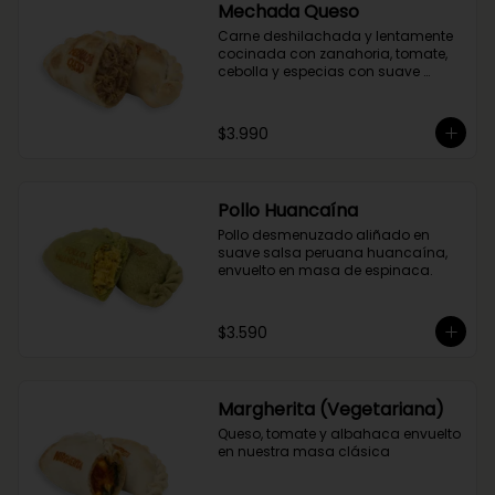
Mechada Queso
Carne deshilachada y lentamente 
cocinada con zanahoria, tomate, 
cebolla y especias con suave 
queso mantecoso. Envuelta en 
masa tradicional suave y crocante.
$3.990
Pollo Huancaína
Pollo desmenuzado aliñado en 
suave salsa peruana huancaína, 
envuelto en masa de espinaca.
$3.590
Margherita (Vegetariana)
Queso, tomate y albahaca envuelto 
en nuestra masa clásica