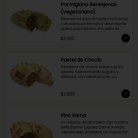
Parmigiano Berenjenas
(Vegetariana)
Berenjenas suavemente cocinadas 
con salsa de tomate y abundante 
queso parmesano. Envuelta en 
masa de espinaca.
$3.590
Pastel de Choclo
Pastelera de choclo casera, pollo 
asado, carne molida jugosa y 
aliñada, con albahaca en un 
relleno cremoso y sabroso.
$2.990
Pino Sama
La clásica de pino pero con nuestro 
sello Sama: jugosa carne molida, 
cebolla bien doradita, un toquecito 
de merkén ahumado y la magia 