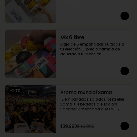
Mix 6 libre
Caja de 6 empanadas surtidas a 
tu elección! El precio cambia de 
acuerdo a tu elección.
-
20
%
Promo mundial Sama
12 empanadas saladas bestseller 
Sama + 4 bebidas a elección!

Sabores: 2 mechada queso + 2 
camarón queso + 2 margherita + 2 
fugazzetta + 2 pino + 2 chupe 
palmitos
$39.990
$49.880