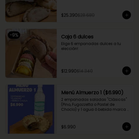
$25.390
$28.680
-
9
%
Caja 6 dulces
Elige 6 empanadas dulces a tu 
elección!
$12.990
$14.340
Menú Almuerzo 1 ($6.990)
2 empanadas saladas "Clásicas" 
(Pino, Fugazzetta o Pastel de 
Choclo) y 1 agua ó bebida marca 
Coca Cola (Sprite, Coca Cola u 
otros)
$6.990