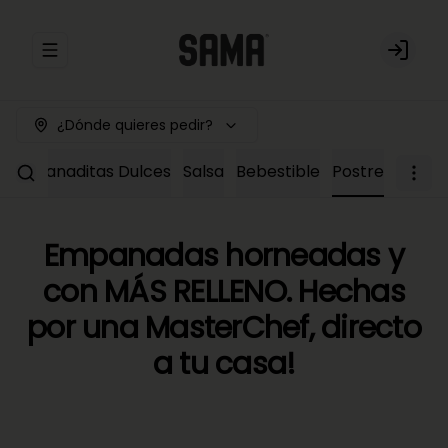
Abrir menu de navegación
Login
¿Dónde quieres pedir?
Empanaditas Dulces
Salsa
Bebestible
Postre
Empanadas horneadas y
con MÁS RELLENO. Hechas
por una MasterChef, directo
a tu casa!