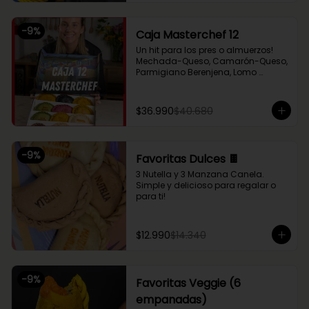
Chupe Palmitos, Pollo Huancaína, y 
nuestras empanaditas dulces más 
pequeñas de Nutella y Manzana 
-
9
%
Caja Masterchef 12
Canela. Perfecto para compartir 
entre 2 o 3!
Un hit para los pres o almuerzos! 
Mechada-Queso, Camarón-Queso, 
Parmigiano Berenjena, Lomo 
Saltado, Chupe Palmitos, Pollo 
Huancaína, Setas Ahumadas, Pino 
Sama, Fugazzeta (Queso con 
$36.990
$40.680
cebolla), Pastel de Choclo (con 
pollo y carne), Nutella y Manzana
-
9
%
Favoritas Dulces 🍫
3 Nutella y 3 Manzana Canela. 
Simple y delicioso para regalar o 
para ti!
$12.990
$14.340
-
9
%
Favoritas Veggie (6
empanadas)