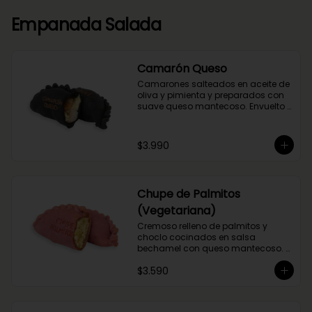
Empanada Salada
Camarón Queso
Camarones salteados en aceite de 
oliva y pimienta y preparados con 
suave queso mantecoso. Envuelto 
en nuestra masa con tinta de 
calamar.
$3.990
Chupe de Palmitos
(Vegetariana)
Cremoso relleno de palmitos y 
choclo cocinados en salsa 
bechamel con queso mantecoso. 
Envuelta en masa de betarraga.
$3.590