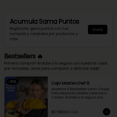
Acumula
Sama Puntos
Regístrate, gana puntos con tus
Únete
compras y canjealos por productos y
más
Bestsellers 🔥
Primera compra? Ándate a la segura con nuestras cajas
pre-armadas. Listas para compartir o disfrutar sol@!
-
10
%
Caja Masterchef 6
¡Nuestros 6 Bestsellers! Lomo, Chupe, 
Pollo, Mechada, Nutella y Manzana 
Canela. Ándate a la segura con 
nuestra caja Masterchef, rellena 
con las 6 favoritas de nuestra chef 
Cami y del público 🔥

$17.990
$19.940
Lomo Saltado, Mechada Queso, 