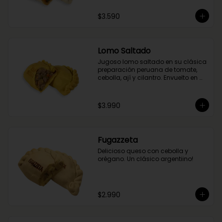
$3.590
Lomo Saltado
Jugoso lomo saltado en su clásica 
preparación peruana de tomate, 
cebolla, ají y cilantro. Envuelto en 
nuestra masa de cúrcuma.
$3.990
Fugazzeta
Delicioso queso con cebolla y 
orégano. Un clásico argentiino!
$2.990