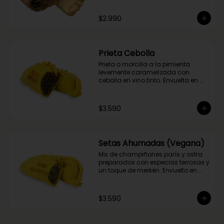
del flambeado con pisco. Obvio 
que no podía faltar la aceituna y el 
$2.990
huevo, porque tradición siempre 
tiene que haber!
Prieta Cebolla
Prieta o morcilla a la pimienta 
levemente caramelizada con 
cebolla en vino tinto. Envuelta en 
masa de cúrcuma.
$3.590
Setas Ahumadas (Vegana)
Mix de champiñones parís y ostra 
preparados con especias terrosas y 
un toque de merkén. Envuelto en 
masa de cúrcuma
$3.590