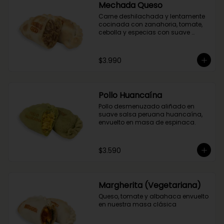
Mechada Queso
Carne deshilachada y lentamente 
cocinada con zanahoria, tomate, 
cebolla y especias con suave 
queso mantecoso. Envuelta en 
masa tradicional suave y crocante.
$3.990
Pollo Huancaína
Pollo desmenuzado aliñado en 
suave salsa peruana huancaína, 
envuelto en masa de espinaca.
$3.590
Margherita (Vegetariana)
Queso, tomate y albahaca envuelto 
en nuestra masa clásica