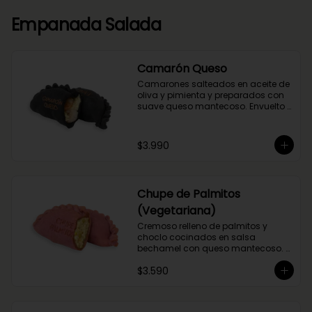
Empanada Salada
Camarón Queso
Camarones salteados en aceite de 
oliva y pimienta y preparados con 
suave queso mantecoso. Envuelto 
en nuestra masa con tinta de 
calamar.
$3.990
Chupe de Palmitos
(Vegetariana)
Cremoso relleno de palmitos y 
choclo cocinados en salsa 
bechamel con queso mantecoso. 
Envuelta en masa de betarraga.
$3.590