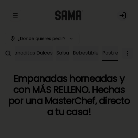
Abrir menu de navegación
Login
¿Dónde quieres pedir?
Empanaditas Dulces
Salsa
Bebestible
Postre
Empanadas horneadas y
con MÁS RELLENO. Hechas
por una MasterChef, directo
a tu casa!