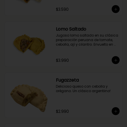
$3.590
Lomo Saltado
Jugoso lomo saltado en su clásica 
preparación peruana de tomate, 
cebolla, ají y cilantro. Envuelto en 
nuestra masa de cúrcuma.
$3.990
Fugazzeta
Delicioso queso con cebolla y 
orégano. Un clásico argentiino!
$2.990