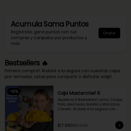
Acumula
Sama Puntos
Regístrate, gana puntos con tus
Únete
compras y canjealos por productos y
más
Bestsellers 🔥
Primera compra? Ándate a la segura con nuestras cajas
pre-armadas. Listas para compartir o disfrutar sol@!
-
10
%
Caja Masterchef 6
¡Nuestros 6 Bestsellers! Lomo, Chupe, 
Pollo, Mechada, Nutella y Manzana 
Canela. Ándate a la segura con 
nuestra caja Masterchef, rellena 
con las 6 favoritas de nuestra chef 
Cami y del público 🔥

$17.990
$19.940
Lomo Saltado, Mechada Queso, 