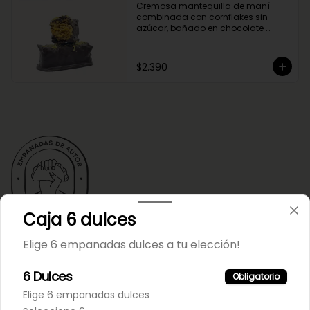
Cremosa mantequilla de maní 
combinada con cornflakes sin 
azúcar, bañado en chocolate 
negro.
$2.390
Caja 6 dulces
Elige 6 empanadas dulces a tu elección!
Conócenos
6 Dulces
Obligatorio
Despacho
Elige 6 empanadas dulces
Términos y condiciones