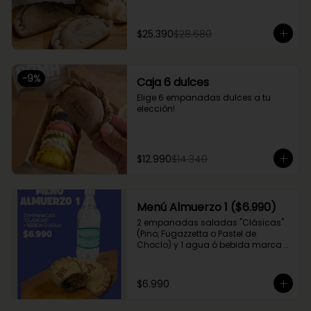
$25.390
$28.680
-
9
%
Caja 6 dulces
Elige 6 empanadas dulces a tu 
elección!
$12.990
$14.340
Menú Almuerzo 1 ($6.990)
2 empanadas saladas "Clásicas" 
(Pino, Fugazzetta o Pastel de 
Choclo) y 1 agua ó bebida marca 
Coca Cola (Sprite, Coca Cola u 
otros)
$6.990