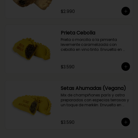
del flambeado con pisco. Obvio 
que no podía faltar la aceituna y el 
$2.990
huevo, porque tradición siempre 
tiene que haber!
Prieta Cebolla
Prieta o morcilla a la pimienta 
levemente caramelizada con 
cebolla en vino tinto. Envuelta en 
masa de cúrcuma.
$3.590
Setas Ahumadas (Vegana)
Mix de champiñones parís y ostra 
preparados con especias terrosas y 
un toque de merkén. Envuelto en 
masa de cúrcuma
$3.590