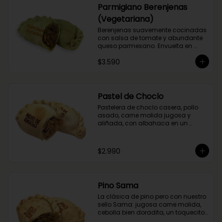
Parmigiano Berenjenas
(Vegetariana)
Berenjenas suavemente cocinadas 
con salsa de tomate y abundante 
queso parmesano. Envuelta en 
masa de espinaca.
$3.590
Pastel de Choclo
Pastelera de choclo casera, pollo 
asado, carne molida jugosa y 
aliñada, con albahaca en un 
relleno cremoso y sabroso.
$2.990
Pino Sama
La clásica de pino pero con nuestro 
sello Sama: jugosa carne molida, 
cebolla bien doradita, un toquecito 
de merkén ahumado y la magia 