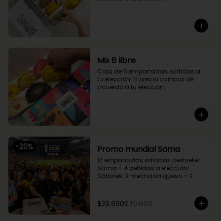
Mix 6 libre
Caja de 6 empanadas surtidas a 
tu elección! El precio cambia de 
acuerdo a tu elección.
-
20
%
Promo mundial Sama
12 empanadas saladas bestseller 
Sama + 4 bebidas a elección!

Sabores: 2 mechada queso + 2 
camarón queso + 2 margherita + 2 
fugazzetta + 2 pino + 2 chupe 
palmitos
$39.990
$49.880