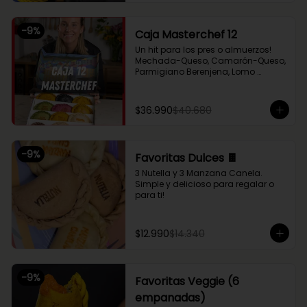
Chupe Palmitos, Pollo Huancaína, y 
nuestras empanaditas dulces más 
pequeñas de Nutella y Manzana 
-
9
%
Caja Masterchef 12
Canela. Perfecto para compartir 
entre 2 o 3!
Un hit para los pres o almuerzos! 
Mechada-Queso, Camarón-Queso, 
Parmigiano Berenjena, Lomo 
Saltado, Chupe Palmitos, Pollo 
Huancaína, Setas Ahumadas, Pino 
Sama, Fugazzeta (Queso con 
$36.990
$40.680
cebolla), Pastel de Choclo (con 
pollo y carne), Nutella y Manzana
-
9
%
Favoritas Dulces 🍫
3 Nutella y 3 Manzana Canela. 
Simple y delicioso para regalar o 
para ti!
$12.990
$14.340
-
9
%
Favoritas Veggie (6
empanadas)