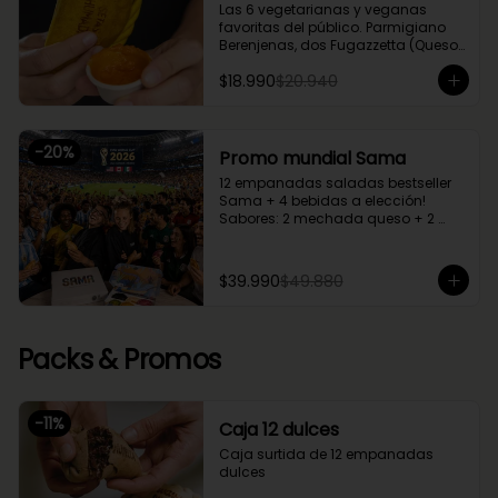
Las 6 vegetarianas y veganas 
favoritas del público. Parmigiano 
Berenjenas, dos Fugazzetta (Queso 
con cebolla), Setas Ahumadas, 
$18.990
$20.940
Chupe Palmitos, Margherita. Una 
caja perfecta para compartir entre 
2 o 3.
-
20
%
Promo mundial Sama
12 empanadas saladas bestseller 
Sama + 4 bebidas a elección!

Sabores: 2 mechada queso + 2 
camarón queso + 2 margherita + 2 
fugazzetta + 2 pino + 2 chupe 
palmitos
$39.990
$49.880
Packs & Promos
-
11
%
Caja 12 dulces
Caja surtida de 12 empanadas 
dulces