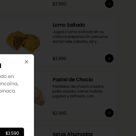
tradicional suave y crocante.
$3.990
Lomo Saltado
Jugoso lomo saltado en su 
clásica preparación peruana 
de tomate, cebolla, ají y 
cilantro. Envuelto en nuestra 
masa de cúrcuma.
$3.990
a
Close
ado en
Pastel de Choclo
ancaína,
Pastelera de choclo casera, 
pinaca.
pollo asado, carne molida 
jugosa y aliñada, con 
albahaca en un relleno 
cremoso y sabroso.
$2.990
$3.590
Setas Ahumadas