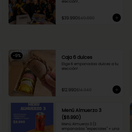
elección!

Sabores: 2 mechada queso + 2 
camarón queso + 2 margherita 
+ 2 fugazzetta + 2 pino + 2 
$39.990
$49.880
chupe palmitos
-
9
%
Caja 6 dulces
Elige 6 empanadas dulces a tu 
elección!
$12.990
$14.340
Menú Almuerzo 3
($8.990)
Menú Almuerzo 3 (2 
empanadas "especiales" + una 