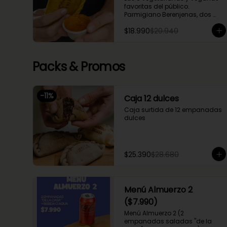
compartir entre 2 o 3!
favoritas del público. 
Parmigiano Berenjenas, dos 
Fugazzetta (Queso con cebolla), 
$18.990
$20.940
Setas Ahumadas, Chupe 
Palmitos, Margherita. Una caja 
perfecta para compartir entre 2 
o 3.
Packs & Promos
-
11
%
Caja 12 dulces
Caja surtida de 12 empanadas 
dulces
$25.390
$28.680
Menú Almuerzo 2
($7.990)
Menú Almuerzo 2 (2 
empanadas saladas "de la 