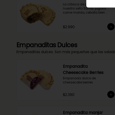
La clásica de pino pero con 
nuestro sello Sama: jugosa 
carne molida, cebolla bien 
doradita, un toquecito de 
merkén ahumado y la magia 
del flambeado con pisco. Obvio 
$2.990
que no podía faltar la aceituna 
y el huevo, porque tradición 
siempre tiene que haber!
Empanaditas Dulces
Empanaditas dulces. Son más pequeñas que las saladas
Empanadita
Cheesecake Berries
Empanada dulce de 
chessecake berries
$2.390
Empanadita manjar