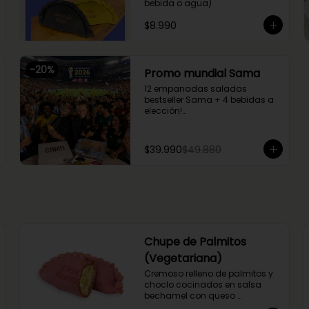
bebida o agua)
$8.990
-
20
%
Promo mundial Sama
12 empanadas saladas 
bestseller Sama + 4 bebidas a 
elección!

Sabores: 2 mechada queso + 2 
camarón queso + 2 margherita 
+ 2 fugazzetta + 2 pino + 2 
$39.990
$49.880
chupe palmitos
Chupe de Palmitos
(Vegetariana)
Cremoso relleno de palmitos y 
choclo cocinados en salsa 
bechamel con queso 
mantecoso. Envuelta en masa 