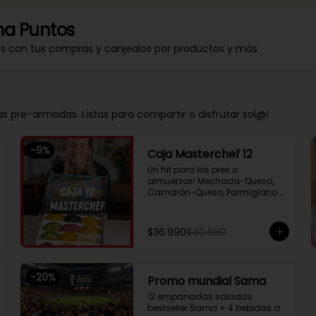
a Puntos
os con tus compras y canjealos por productos y más
 pre-armadas. Listas para compartir o disfrutar sol@!
-
9
%
Caja Masterchef 12
Un hit para los pres o 
almuerzos! Mechada-Queso, 
Camarón-Queso, Parmigiano 
Berenjena, Lomo Saltado, 
Chupe Palmitos, Pollo 
Huancaína, Setas Ahumadas, 
$36.990
$40.680
Pino Sama, Fugazzeta (Queso 
con cebolla), Pastel de Choclo 
(con pollo y carne), Nutella y 
Manzana
-
20
%
Promo mundial Sama
12 empanadas saladas 
bestseller Sama + 4 bebidas a 