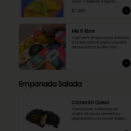
casa" + bebida o agua)
$7.990
Mix 6 libre
Caja de 6 empanadas surtidas 
a tu elección! El precio cambia 
de acuerdo a tu elección.
Empanada Salada
Camarón Queso
Camarones salteados en 
aceite de oliva y pimienta y 
preparados con suave queso 
mantecoso. Envuelto en nuestra 
masa con tinta de calamar.