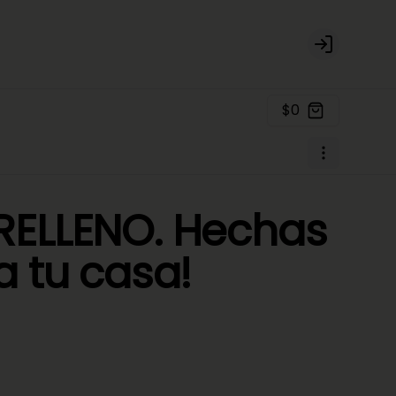
Login
$0
RELLENO. Hechas
a tu casa!