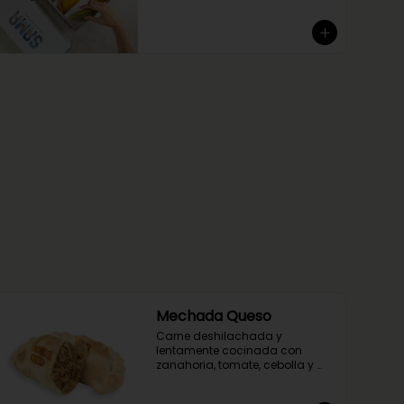
Mechada Queso
Carne deshilachada y 
lentamente cocinada con 
zanahoria, tomate, cebolla y 
especias con suave queso 
mantecoso. Envuelta en masa 