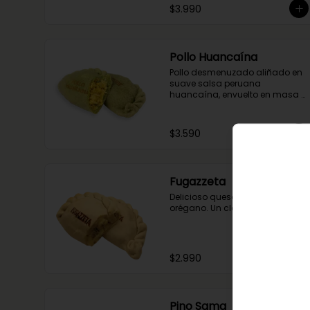
$3.990
Pollo Huancaína
Pollo desmenuzado aliñado en 
suave salsa peruana 
huancaína, envuelto en masa 
de espinaca.
$3.590
Fugazzeta
Delicioso queso con cebolla y 
orégano. Un clásico argentiino!
$2.990
Pino Sama