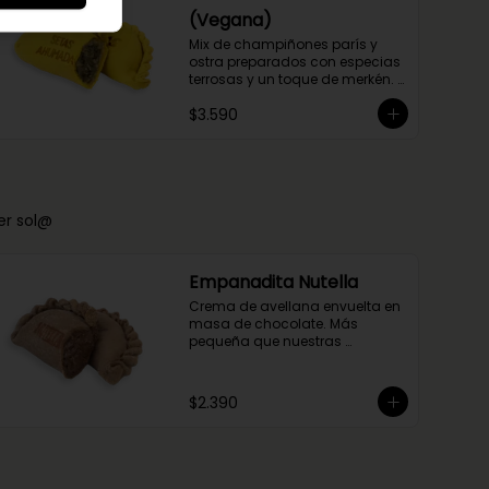
(Vegana)
Mix de champiñones parís y 
ostra preparados con especias 
terrosas y un toque de merkén. 
Envuelto en masa de cúrcuma
$3.590
er sol@
Empanadita Nutella
Crema de avellana envuelta en 
masa de chocolate. Más 
pequeña que nuestras 
empanadas saladas.
$2.390