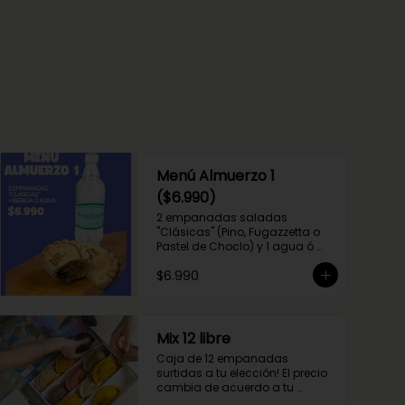
Menú Almuerzo 1
($6.990)
2 empanadas saladas 
"Clásicas" (Pino, Fugazzetta o 
Pastel de Choclo) y 1 agua ó 
bebida marca Coca Cola 
$6.990
(Sprite, Coca Cola u otros)
Mix 12 libre
Caja de 12 empanadas 
surtidas a tu elección! El precio 
cambia de acuerdo a tu 
elección.