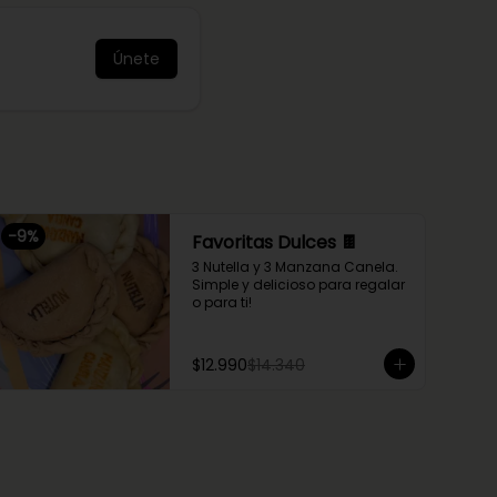
Únete
-
9
%
Favoritas Dulces 🍫
3 Nutella y 3 Manzana Canela. 
Simple y delicioso para regalar 
o para ti!
$12.990
$14.340