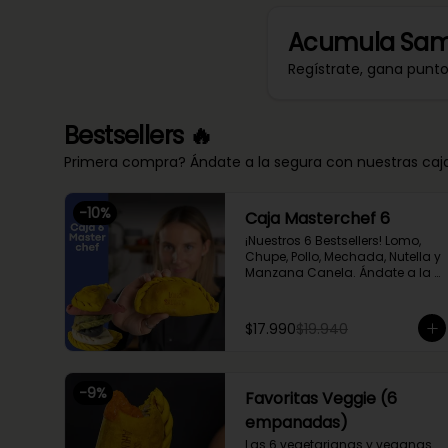
Acumula
Sam
Regístrate, gana punt
Bestsellers 🔥
Primera compra? Ándate a la segura con nuestras cajas
-
10
%
Caja Masterchef 6
¡Nuestros 6 Bestsellers! Lomo, 
Chupe, Pollo, Mechada, Nutella y 
Manzana Canela. Ándate a la 
segura con nuestra caja 
Masterchef, rellena con las 6 
favoritas de nuestra chef Cami 
$17.990
$19.940
y del público 🔥

Lomo Saltado, Mechada Queso, 
Chupe Palmitos, Pollo 
Huancaína, y nuestras 
-
9
%
Favoritas Veggie (6
empanaditas dulces más 
pequeñas de Nutella y 
empanadas)
Manzana Canela. Perfecto para 
Las 6 vegetarianas y veganas 